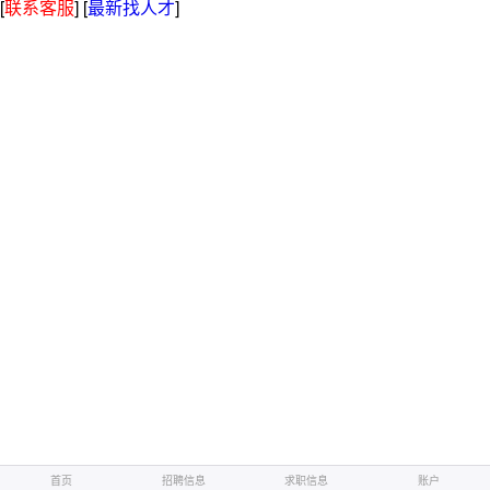
[
联系客服
]
[
最新找人才
]
首页
招聘信息
求职信息
账户