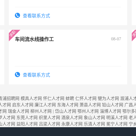
查看联系方式
车间流水线操作工
08-07
查看联系方式
青浦招聘网
模具人才网
怀仁人才网
蚌聘
仁怀人才网
犍为人才网
溆浦人
人才网
启东人才网
廉江人才网
东海人才网
萧县人才网
铅山人才网
广昌
才网
瑞金人才网
柳州人才网
|
岱山人才网
鄂州人才网
淄博人才网
鄂尔多
罗人才网
东莞人才网
织里人才网
酒泉人才网
象山人才网
明溪人才网
老
山人才网
益阳人才网
吕梁人才网
永康人才网
乐清人才网
冕宁人才网
宁