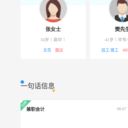
女士
张女士
大专
34岁
高中
41岁
00-5000元
文员
面议
技工/普
一句话信息
兼职会计
08-07