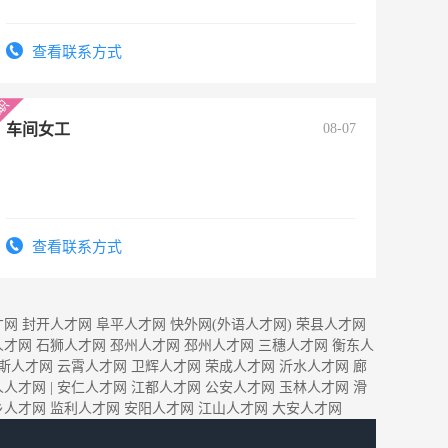
查看联系方式
车间女工
08-07
查看联系方式
才网
封开人才网
阜平人才网
快外网(外语人才网)
荣县人才网
人才网
石狮人才网
邳州人才网
邳州人才网
三穗人才网
衡东人
斯人才网
云霄人才网
卫辉人才网
荣成人才网
沂水人才网
廊
人人才网
|
安仁人才网
江都人才网
公安人才网
玉林人才网
滑
乡人才网
监利人才网
安阳人才网
江山人才网
大安人才网